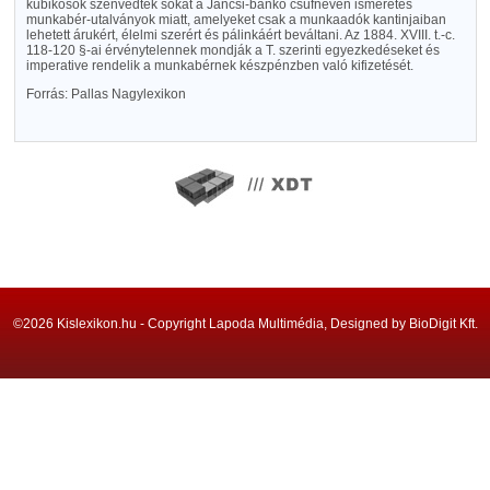
kubikosok szenvedtek sokat a Jancsi-bankó csúfnéven ismeretes
munkabér-utalványok miatt, amelyeket csak a munkaadók kantinjaiban
lehetett árukért, élelmi szerért és pálinkáért beváltani. Az 1884. XVIII. t.-c.
118-120 §-ai érvénytelennek mondják a T. szerinti egyezkedéseket és
imperative rendelik a munkabérnek készpénzben való kifizetését.
Forrás: Pallas Nagylexikon
©2026 Kislexikon.hu - Copyright Lapoda Multimédia, Designed by BioDigit Kft.