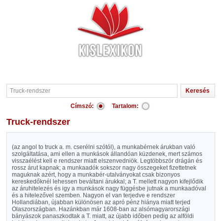
Címszó:
Tartalom:
Truck-rendszer
(az angol to truck a. m. cserélni szótól), a munkabérnek árukban való
szolgáltatása, ami ellen a munkások állandóan küzdenek, mert számos
visszaélést kell e rendszer miatt elszenvedniök. Legtöbbször drágán és
rossz árut kapnak; a munkaadók sokszor nagy összegeket fizettetnek
maguknak azért, hogy a munkabér-utalványokat csak bizonyos
kereskedőknél lehessen beváltani árukkal; a T. mellett nagyon kifejlődik
az áruhitelezés és igy a munkások nagy függésbe jutnak a munkaadóval
és a hitelezővel szemben. Nagyon el van terjedve e rendszer
Hollandiában, újabban különösen az apró pénz hiánya miatt terjed
Olaszországban. Hazánkban már 1608-ban az alsómagyarországi
bányászok panaszkodtak a T. miatt, az újabb időben pedig az alföldi