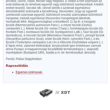
pricskol, csüröl, cirpel, trécsel vagy hegedül. E célból a him szárnyain az
erek kiállanak és lehetnek egyenlő vagy különböző szerkezetüek. A kiálló
ereket reszelő, ívecske stb. névvel jelölik s azoknak egymáshoz
dörzsöléséből származik a tücsökhang. Nevezetes, hogy az egyenlő
szerkezetü szárnyak egyenlő, különböző erezetü szárnyakkal különböző
hangokat, melyek egymással disszonáns hangelegyet alkotnak,
hozhatnak létre. Magyarországban a következő 11 faj él: a hangyás
tücsök (Myrmecophila acervorum Panz.), a mezei tücsök (Gryllus
campestris L.), fekete tücsök (Gr. melas Charp.), homlokjegyes tücsök (Gr.
frontalis Fieb.), bordeauxi tücsök (Gr. burdigalensis Latb.), házi tücsök (Gr.
domesticus), a mocsári tücsök (Memobius Heydenii Fisch.), pirregő tücsök
(Oecanthus pellucens Scop), erdei tücsök (Nem. sylvestris Farb.), a kis
tücsök (Trydactylus variegatus Lat.) és a lótücsök (Gryllotalpa vulgaris L.).
E fajok mind, valamint életmódjuk, tenyészésük igen érdekesen vannak
leirva Pungur, A magyarországi tücsökfélék természetrajza c. alapvető
munkájában (Budapest 1891, kiadta a m. kir. természettud. társulat).
Forrás: Pallas Nagylexikon
Kapcsolódás
Egyenes szárnyuak.