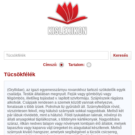
Címszó:
Tartalom:
Tücsökfélék
(Gryllidae), az igazi egyenesszárnyu rovarokhoz tartozó szökdelők egyik
családja. Testük általában megnyult. Fejük vagy gömbölyü vagy
félgömbös, illetőleg tojásdad v. lapított szivformáju. Szájrészeik rágásra
alkotvák. Csápjaik rendesen a szemek között vannak elhelyezve,
fonalasak s több ízüek. Potrohuk tiz gyűrüből áll. Szárnyfedőjük rövid,
vizszintesen fekvő, mig hátulsó szárnyaik sokkal nagyobbak. Mellső két
pár lábuk rövidebb, mint a hátulsó. Földi lyukakban laknak, növényi és
állati anyagokkal táplálkoznak, s többnyire kártékonyak. Nagyobbára
száraz, ritkán nedves talajon vagy növények lombjain élő állatok, melyek
tapasztva vagy kaparva vájt üregeket és alagutakat készítenek. Mellső
szárnyuk kiváló hangszer, amelyek segítségével a tücsök csicsereg,