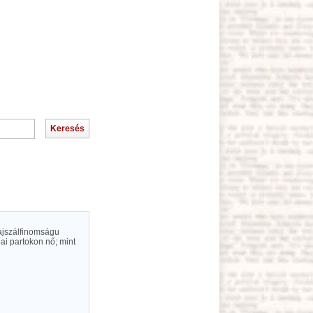
hajszálfinomságu
i partokon nő; mint