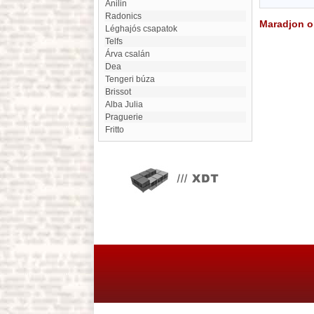
Anilin
Radonics
Maradjon on
Léghajós csapatok
Telfs
Árva csalán
Dea
Tengeri búza
Brissot
Alba Julia
Praguerie
Fritto