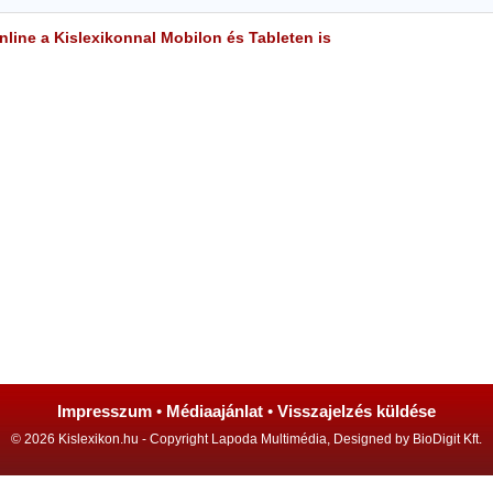
line a Kislexikonnal Mobilon és Tableten is
Impresszum
•
Médiaajánlat
•
Visszajelzés küldése
© 2026 Kislexikon.hu - Copyright Lapoda Multimédia, Designed by BioDigit Kft.