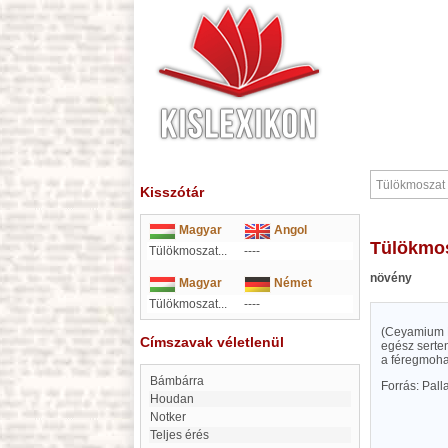
Kisszótár
Magyar
Angol
Tülökmo
Tülökmoszat...
----
növény
Magyar
Német
Tülökmoszat...
----
(Ceyamium L
Címszavak véletlenül
egész serte
a féregmoha 
Bámbárra
Forrás: Pal
Houdan
Notker
Teljes érés