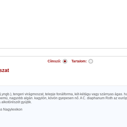
Címszó:
Tartalom:
szat
yngb.), tengeri virágmoszat, telepje fonálforma, két-kétágu vagy szárnyas ágas. 
nemü, nagyobb algán. kagylón, kövön gyepesen nő. A C. diaphanum Roth az európa
alkotórészét gyüjtik.
las Nagylexikon