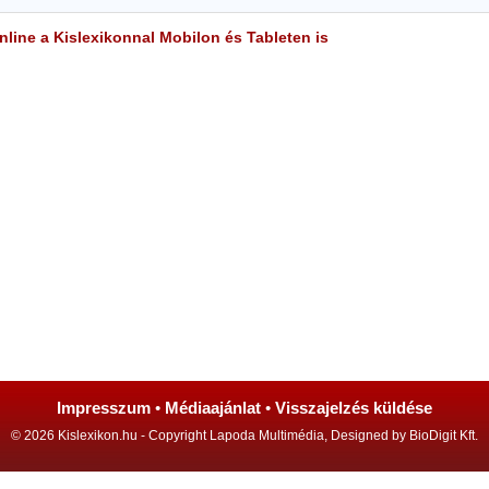
line a Kislexikonnal Mobilon és Tableten is
Impresszum
•
Médiaajánlat
•
Visszajelzés küldése
© 2026 Kislexikon.hu - Copyright Lapoda Multimédia, Designed by BioDigit Kft.