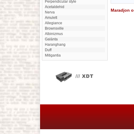
perpendicular style
acetaldehid
Maradjon on
Nerva
amulett
Allegiance
Brownsville
Albinizmus
Galánta
Haranghang
Duff
Mitigantia