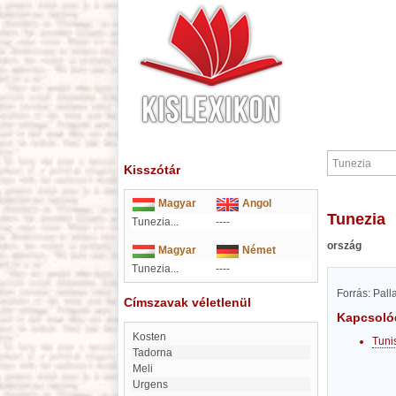
Kisszótár
Magyar
Angol
Tunezia
Tunezia...
----
ország
Magyar
Német
Tunezia...
----
Forrás: Pal
Címszavak véletlenül
Kapcsoló
Kosten
Tuni
Tadorna
Meli
Urgens