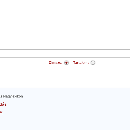
Címszó:
Tartalom:
las Nagylexikon
dás
sz