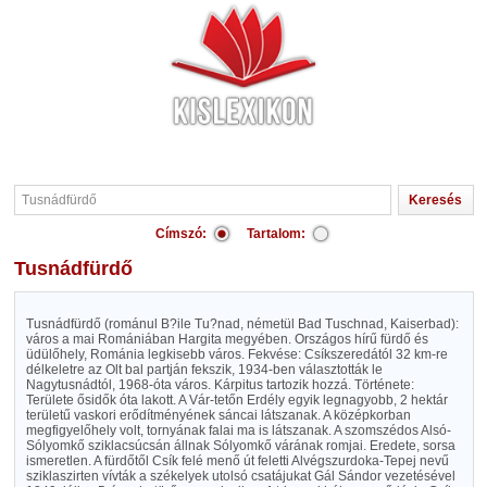
Címszó:
Tartalom:
Tusnádfürdő
Tusnádfürdő (románul B?ile Tu?nad, németül Bad Tuschnad, Kaiserbad):
város a mai Romániában Hargita megyében. Országos hírű fürdő és
üdülőhely, Románia legkisebb város. Fekvése: Csíkszeredától 32 km-re
délkeletre az Olt bal partján fekszik, 1934-ben választották le
Nagytusnádtól, 1968-óta város. Kárpitus tartozik hozzá. Története:
Területe ősidők óta lakott. A Vár-tetőn Erdély egyik legnagyobb, 2 hektár
területű vaskori erődítményének sáncai látszanak. A középkorban
megfigyelőhely volt, tornyának falai ma is látszanak. A szomszédos Alsó-
Sólyomkő sziklacsúcsán állnak Sólyomkő várának romjai. Eredete, sorsa
ismeretlen. A fürdőtől Csík felé menő út feletti Alvégszurdoka-Tepej nevű
sziklaszirten vívták a székelyek utolsó csatájukat Gál Sándor vezetésével