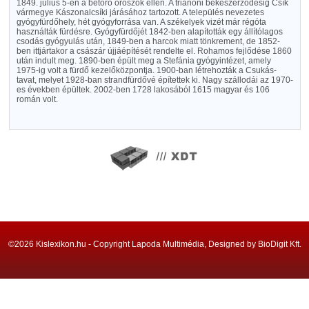
1849. július 5-én a betörő oroszok ellen. A trianoni békeszerződésig Csík
vármegye Kászonalcsíki járásához tartozott. A település nevezetes
gyógyfürdőhely, hét gyógyforrása van. A székelyek vizét már régóta
használták fürdésre. Gyógyfürdőjét 1842-ben alapították egy állítólagos
csodás gyógyulás után, 1849-ben a harcok miatt tönkrement, de 1852-
ben ittjártakor a császár újjáépítését rendelte el. Rohamos fejlődése 1860
után indult meg. 1890-ben épült meg a Stefánia gyógyintézet, amely
1975-ig volt a fürdő kezelőközpontja. 1900-ban létrehozták a Csukás-
tavat, melyet 1928-ban strandfürdővé építettek ki. Nagy szállodái az 1970-
es években épültek. 2002-ben 1728 lakosából 1615 magyar és 106
román volt.
©2026 Kislexikon.hu - Copyright Lapoda Multimédia, Designed by BioDigit Kft.