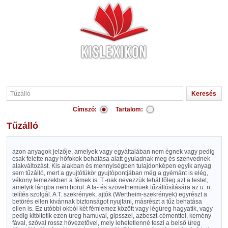
Címszó:
Tartalom:
Tűzálló
azon anyagok jelzője, amelyek vagy egyáltalában nem égnek vagy pedig
csak felette nagy hőfokok behatása alatt gyuladnak meg és szenvednek
alakváltozást. Kis alakban és mennyiségben tulajdonképen egyik anyag
sem tűzálló, mert a gyujtótükör gyujtópontjában még a gyémánt is elég,
vékony lemezekben a fémek is. T.-nak nevezzük tehát főleg azt a testet,
amelyik lángba nem borul. A fa- és szövetnemüek tűzállósítására az u. n.
telítés szolgál. A T. szekrények, ajtók (Wertheim-szekrények) egyrészt a
betörés ellen kivánnak biztonságot nyujtani, másrészt a tűz behatása
ellen is. Ez utóbbi okból két fémlemez között vagy légüreg hagyatik, vagy
pedig kitöltetik ezen üreg hamuval, gipsszel, azbeszt-cémenttel, kemény
fával, szóval rossz hővezetővel, mely lehetetlenné teszi a belső üreg