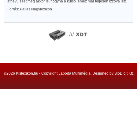
áthevülését még akkor is, hogyha a külső lemez már teljesen izzóvá lett.
Forrás: Pallas Nagylexikon
©2026 Kislexikon.hu - Copyright Lapoda Multimédia, Designed by BioDigit Kft.