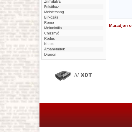
Zrinyifalva
felsőház
Meistersang
Birkózás
Remo
Maradjon on
Melankólia
Chizsnyó
Ródus
Koaks
Árpanemüek
Dragon