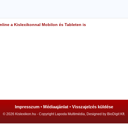
line a Kislexikonnal Mobilon és Tableten is
Impresszum
•
Médiaajánlat
•
Visszajelzés küldése
© 2026 Kislexikon.hu - Copyright Lapoda Multimédia, Designed by BioDigit Kft.