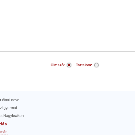
Címszó:
Tartalom:
r ókori neve.
szi gyarmat.
las Nagylexikon
dás
rmán