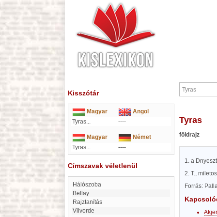
Kisszótár
Magyar
Angol
Tyras
Tyras...
----
földrajz
Magyar
Német
Tyras...
----
1. a Dnyeszt
Címszavak véletlenül
2. T., mileto
Hálószoba
Forrás: Pal
Bellay
Kapcsoló
Rajztanítás
Vilvorde
Akje