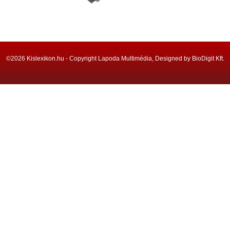
©2026 Kislexikon.hu - Copyright Lapoda Multimédia, Designed by BioDigit Kft.