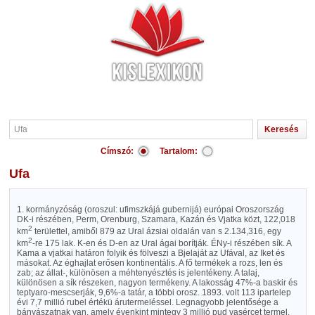
Címszó:
Tartalom:
Ufa
1. kormányzóság (oroszul: ufimszkájá gubernijá) európai Oroszország
DK-i részében, Perm, Orenburg, Szamara, Kazán és Vjatka közt, 122,018
2
km
területtel, amiből 879 az Ural ázsiai oldalán van s 2.134,316, egy
2
km
-re 175 lak. K-en és D-en az Ural ágai borítják. ÉNy-i részében sík. A
Kama a vjatkai határon folyik és fölveszi a Bjelaját az Ufával, az Iket és
másokat. Az éghajlat erősen kontinentális. A fő termékek a rozs, len és
zab; az állat-, különösen a méhtenyésztés is jelentékeny. A talaj,
különösen a sík részeken, nagyon termékeny. A lakosság 47%-a baskir és
teptyaro-mescserják, 9,6%-a tatár, a többi orosz. 1893. volt 113 ipartelep
évi 7,7 millió rubel értékü árutermeléssel. Legnagyobb jelentősége a
bányászatnak van, amely évenkint mintegy 3 millió pud vasércet termel.