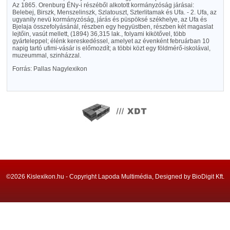
Az 1865. Orenburg ÉNy-i részéből alkotott kormányzóság járásai:
Belebej, Birszk, Menszelinszk, Szlatouszt, Szterlitamak és Ufa. - 2. Ufa, az
ugyanily nevü kormányzóság, járás és püspöksé székhelye, az Ufa és
Bjelaja összefolyásánál, részben egy hegyüstben, részben két magaslat
lejtőin, vasút mellett, (1894) 36,315 lak., folyami kikötővel, több
gyárteleppel; élénk kereskedéssel, amelyet az évenként februárban 10
napig tartó ufimi-vásár is előmozdít; a többi közt egy földmérő-iskolával,
muzeummal, szinházzal.
Forrás: Pallas Nagylexikon
©2026 Kislexikon.hu - Copyright Lapoda Multimédia, Designed by BioDigit Kft.