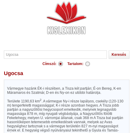
Címszó:
Tartalom:
Ugocsa
Vármegye hazánk ÉK-i részében, a Tisza két partján; É-on Bereg, K-en
Máramaros és Szatmár, D-en és Ny-on ez utóbbi határolja.
2
Területe 1190,63 km
. A vármegye Ny-i része lapályos, csekély (120-130
m) tengerfeletti magassággal; K-i része azonban hegyes. A Tisza jobb
partján a nagyszőllősi hegycsoport emelkedik, melynek legnagyobb
magassága 878 m, míg nyugati végbástyája, a Nagyszőllős fölötti
Feketehegy, melyen U. várromjai állanak, csak 368 m A Tisza bal partján
hasonlóképen tetemesebb emelkedések vannak, melyek az Avas
hegységhez tartoznak s a vármegye területén 827 m-nyi magasságot
érnek el. E hegység végső nyúlványaiul tekinthető a Gyula és Tamás-