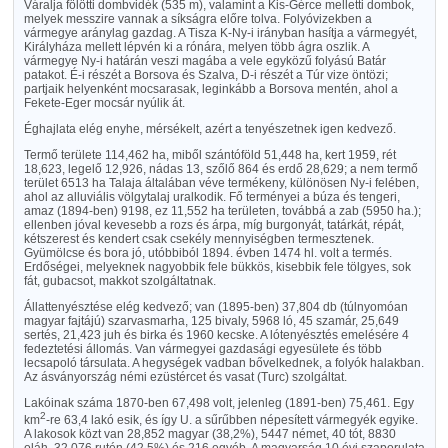
Váralja fölötti dombvidék (535 m), valamint a Kis-Gérce melletti dombok,
melyek messzire vannak a síkságra előre tolva. Folyóvizekben a
vármegye aránylag gazdag. A Tisza K-Ny-i irányban hasítja a vármegyét,
Királyháza mellett lépvén ki a rónára, melyen több ágra oszlik. A
vármegye Ny-i határán veszi magába a vele egyközű folyású Batár
patakot. É-i részét a Borsova és Szalva, D-i részét a Túr vize öntözi;
partjaik helyenként mocsarasak, leginkább a Borsova mentén, ahol a
Fekete-Eger mocsár nyúlik át.
Éghajlata elég enyhe, mérsékelt, azért a tenyészetnek igen kedvező.
Termő területe 114,462 ha, miből szántóföld 51,448 ha, kert 1959, rét
18,623, legelő 12,926, nádas 13, szőlő 864 és erdő 28,629; a nem termő
terület 6513 ha Talaja általában véve termékeny, különösen Ny-i felében,
ahol az alluviális völgytalaj uralkodik. Fő terményei a búza és tengeri,
amaz (1894-ben) 9198, ez 11,552 ha területen, továbbá a zab (5950 ha.);
ellenben jóval kevesebb a rozs és árpa, míg burgonyát, tatárkát, répát,
kétszerest és kendert csak csekély mennyiségben termesztenek.
Gyümölcse és bora jó, utóbbiból 1894. évben 1474 hl. volt a termés.
Erdőségei, melyeknek nagyobbik fele bükkös, kisebbik fele tölgyes, sok
fát, gubacsot, makkot szolgáltatnak.
Állattenyésztése elég kedvező; van (1895-ben) 37,804 db (túlnyomóan
magyar fajtájú) szarvasmarha, 125 bivaly, 5968 ló, 45 szamár, 25,649
sertés, 21,423 juh és birka és 1960 kecske. A lótenyésztés emelésére 4
fedeztetési állomás. Van vármegyei gazdasági egyesülete és több
lecsapoló társulata. A hegységek vadban bővelkednek, a folyók halakban.
Az ásványország némi ezüstércet és vasat (Turc) szolgáltat.
Lakóinak száma 1870-ben 67,498 volt, jelenleg (1891-ben) 75,461. Egy
2
km
-re 63,4 lakó esik, és így U. a sűrűbben népesített vármegyék egyike.
A lakosok közt van 28,852 magyar (38,2%), 5447 német, 40 tót, 8830