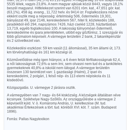
oláh, 32,076 rutén (42,5%) és 216 egyéb. A magyarság 10 évi szaporulata
5535 lélek, vagyis 23,8%. A nem magyar ajkúak közül 8443, vagyis 18,1%
beszél magyarul. Hitfelekezet szerint van 6201 róm. kat., 47,651 gör. kat.
(63,1%), 458 ág. evang., 11,722 helv. és 9414 izr. Foglalkozásra nézve
ekként oszlik meg a népesség: értelmiség 506, őstermelés 19,301,
bányászat 49, ipar 2146, kereskedelem 567, hitel 9, közlekedés 188,
járadékból élő 294, napszámos 7426, házi cseléd 1228, háztartásban
13,719, egyéb foglalkozású 100. A lakosság túlnyomóan őstermelő,
kereskedelme és ipara jelentéktelen, utóbit egy gőzfűrész, 1 szeszgyár és
több gőzmalom képviseli. A vármegye területén 2 bank, 2 takarékpénztár
és 2 szövetkezet van.
Közlekedési eszközei: 59 km vasút (11 állomással), 35 km állami út, 173.
km törvényhatósági és 161 km községi út.
Közművelődése még igen hiányos; a 6 éven felüli férfilakosságnak 62,4,
a női lakosságnak 72,6%-a sem írni, sem olvasni nem tud és a tanköteles
gyermekeknek 40,8%-a iskolát nem látogat. A vármegye területén
összesen 130 tanintézet van: 1 gazdasági (Halmi), 2 ipari és
kereskedelmi, 2 polgári, 1 felső nép- és 113 elemi népiskola és 11
kisdedóvó.
Közigazgatás. U. vármegye 2 járásra oszlik.
A vármegyében van 7 nagy- és 64 kisközség. A községek általában véve
kicsinyek. Székhelye Nagy-Szőllős. Az országgyűlésbe a vármegye 2
képviselőt küld. V. ö. Komáromy András, U. keletkezése (M. tud.
akadémiai Értekezések a tört. tud. köréből XVI. köt. 7. szám. Budapest
1896).
Forrás: Pallas Nagylexikon