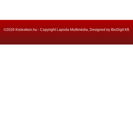
©2026 Kislexikon.hu - Copyright Lapoda Multimédia, Designed by BioDigit Kft.