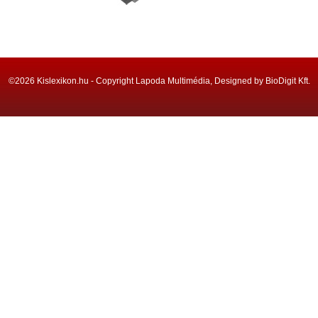
©2026 Kislexikon.hu - Copyright Lapoda Multimédia, Designed by BioDigit Kft.