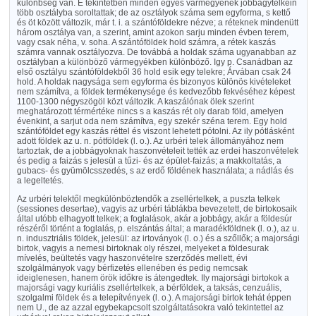
különbség van. E tekintetben minden egyes vármegyének jobbágytelkein
több osztályba soroltattak; de az osztályok száma sem egyforma, s kettő
és öt között változik, már t. i. a szántóföldekre nézve; a réteknek mindenütt
három osztálya van, a szerint, amint azokon sarju minden évben terem,
vagy csak néha, v. soha. A szántóföldek hold számra, a rétek kaszás
számra vannak osztályozva. De továbbá a holdak száma ugyanabban az
osztályban a különböző vármegyékben különböző. Igy p. Csanádban az
első osztályu szántóföldekből 36 hold esik egy telekre; Árvában csak 24
hold. A holdak nagysága sem egyforma és bizonyos különös kivételeket
nem számítva, a földek termékenysége és kedvezőbb fekvéséhez képest
1100-1300 négyszögöl közt változik. A kaszálónak ölek szerint
meghatározott térmértéke nincs s a kaszás rét oly darab föld, amelyen
évenkint, a sarjut oda nem számítva, egy szekér széna terem. Egy hold
szántóföldet egy kaszás réttel és viszont lehetett pótolni. Az ily pótlásként
adott földek az u. n. pótföldek (l. o.). Az urbéri telek állományához nem
tartoztak, de a jobbágyoknak haszonvételeit tették az erdei haszonvételek
és pedig a faizás s jelesül a tűzi- és az épület-faizás; a makkoltatás, a
gubacs- és gyümölcsszedés, s az erdő földének használata; a nádlás és
a legeltetés.
Az urbéri telektől megkülönböztendők a zsellértelkek, a puszta telkek
(sessiones desertae), vagyis az urbéri táblákba bevezetett, de birtokosaik
által utóbb elhagyott telkek; a foglalások, akár a jobbágy, akár a földesúr
részéről történt a foglalás, p. elszántás által; a maradékföldnek (l. o.), az u.
n. indusztriális földek, jelesül: az irtoványok (l. o.) és a szőllők; a majorsági
birtok, vagyis a nemesi birtoknak oly részei, melyeket a földesurak
mívelés, beültetés vagy haszonvételre szerződés mellett, évi
szolgálmányok vagy bérfizetés ellenében és pedig nemcsak
ideiglenesen, hanem örök időkre is átengedtek. Ily majorsági birtokok a
majorsági vagy kuriális zsellértelkek, a bérföldek, a taksás, cenzuális,
szolgalmi földek és a telepítvények (l. o.). A majorsági birtok tehát éppen
nem U., de az azzal egybekapcsolt szolgáltatásokra való tekintettel az