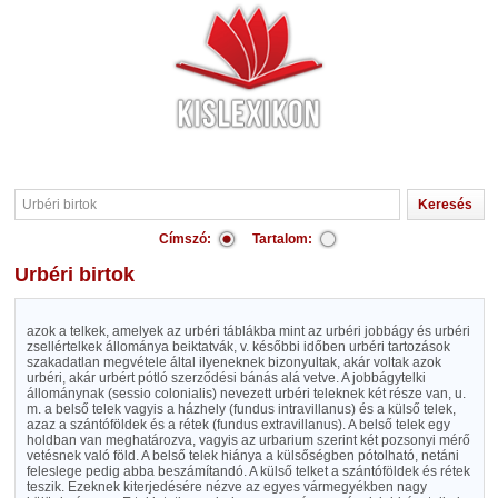
Címszó:
Tartalom:
Urbéri birtok
azok a telkek, amelyek az urbéri táblákba mint az urbéri jobbágy és urbéri
zsellértelkek állománya beiktatvák, v. későbbi időben urbéri tartozások
szakadatlan megvétele által ilyeneknek bizonyultak, akár voltak azok
urbéri, akár urbért pótló szerződési bánás alá vetve. A jobbágytelki
állománynak (sessio colonialis) nevezett urbéri teleknek két része van, u.
m. a belső telek vagyis a házhely (fundus intravillanus) és a külső telek,
azaz a szántóföldek és a rétek (fundus extravillanus). A belső telek egy
holdban van meghatározva, vagyis az urbarium szerint két pozsonyi mérő
vetésnek való föld. A belső telek hiánya a külsőségben pótolható, netáni
feleslege pedig abba beszámítandó. A külső telket a szántóföldek és rétek
teszik. Ezeknek kiterjedésére nézve az egyes vármegyékben nagy