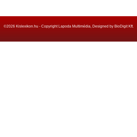
©2026 Kislexikon.hu - Copyright Lapoda Multimédia, Designed by BioDigit Kft.