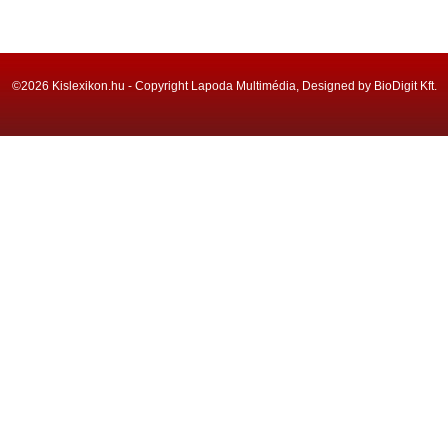
©2026 Kislexikon.hu - Copyright Lapoda Multimédia, Designed by BioDigit Kft.