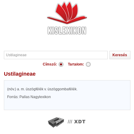
Címszó:
Tartalom:
Ustilagineae
(növ.) a. m. üszögfélék v. üszöggombafélék.
Forrás: Pallas Nagylexikon