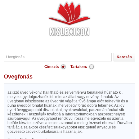
Címszó:
Tartalom:
Üvegfonás
az izzó üveg vékony, hajlítható és selyemfényü fonalakká húzható ki,
melyek ugy dolgozhatók fel, mint az állati vagy növényi fonalak. Az
üvegfonal készítésére az üvegrúd végét a fúvólámpa előtt felhevítik és a
puha üvegből fonalat húznak, melyet egy forgó dobra tekernek. Az igy
nyert üveggyapotból dísztollakat, nyakravalókat, paszomántárukat stb.
készítenek. Használják továbbá a laboratoriumokban aszbeszt helyett
szűrőanyagul. Az üveggyapot rendkivül rossz melegvezető és azért a
belőle készített szövet a testen azonnal a meleg érzését ébreszti. Durvább
fajtáját, a salakból készített salakgyapotot elszigetelő anyagul és
gőzvezető csövek burkolására is használják.