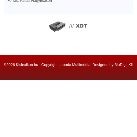
Forrás: Pallas Nagylexikon
©2026 Kislexikon.hu - Copyright Lapoda Multimédia, Designed by BioDigit Kft.