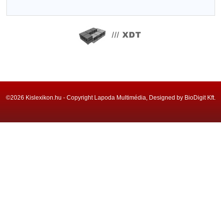
©2026 Kislexikon.hu - Copyright Lapoda Multimédia, Designed by BioDigit Kft.