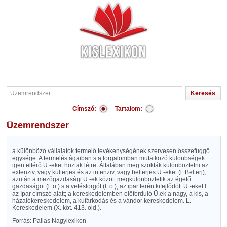
Címszó:
Tartalom:
Üzemrendszer
a különböző vállalatok termelő tevékenységének szervesen összefüggő
egysége. A termelés ágaiban s a forgalomban mutatkozó különbségek
igen eltérő Ü.-eket hoztak létre. Általában meg szokták különböztetni az
extenziv, vagy külterjes és az intenziv, vagy belterjes Ü.-eket (l. Belterj);
azután a mezőgazdasági Ü.-ek között megkülönböztetik az égető
gazdaságot (l. o.) s a vetésforgót (l. o.); az ipar terén kifejlődött Ü.-eket l.
az Ipar címszó alatt; a kereskedelemben előforduló Ü.ek a nagy, a kis, a
házalókereskedelem, a kufárkodás és a vándor kereskedelem. L.
Kereskedelem (X. köt. 413. old.).
Forrás: Pallas Nagylexikon