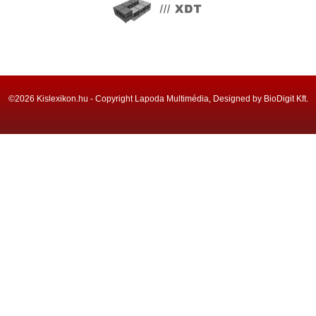
©2026 Kislexikon.hu - Copyright Lapoda Multimédia, Designed by BioDigit Kft.