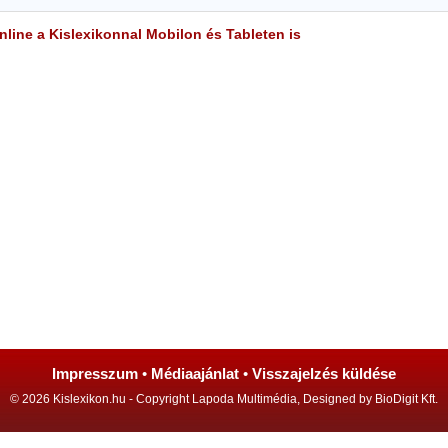
line a Kislexikonnal Mobilon és Tableten is
Impresszum
•
Médiaajánlat
•
Visszajelzés küldése
© 2026 Kislexikon.hu - Copyright Lapoda Multimédia, Designed by BioDigit Kft.