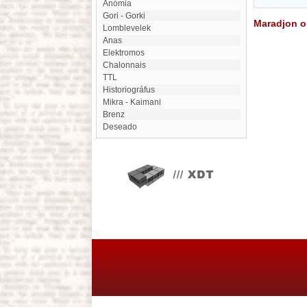
Anómia
Gori - Gorki
Maradjon on
lomblevelek
Anas
Elektromos
Chalonnais
TTL
historiográfus
Mikra - Kaimani
Brenz
Deseado