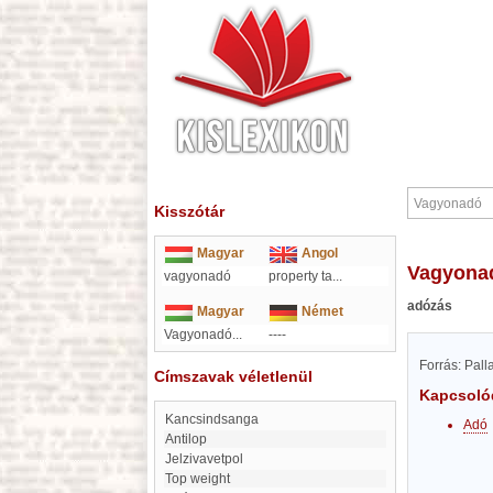
Kisszótár
Magyar
Angol
Vagyona
vagyonadó
property ta
...
adózás
Magyar
Német
Vagyonadó...
----
Forrás: Pal
Címszavak véletlenül
Kapcsoló
Kancsindsanga
Adó
Antilop
Jelzivavetpol
Top weight