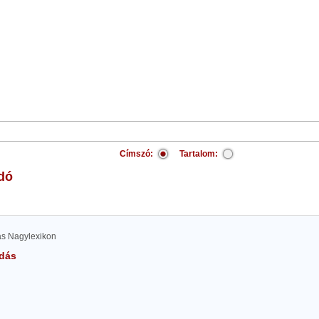
Címszó:
Tartalom:
dó
las Nagylexikon
dás