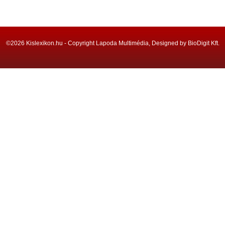
©2026 Kislexikon.hu - Copyright Lapoda Multimédia, Designed by BioDigit Kft.