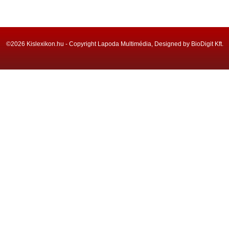
©2026 Kislexikon.hu - Copyright Lapoda Multimédia, Designed by BioDigit Kft.