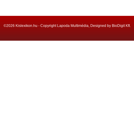
©2026 Kislexikon.hu - Copyright Lapoda Multimédia, Designed by BioDigit Kft.