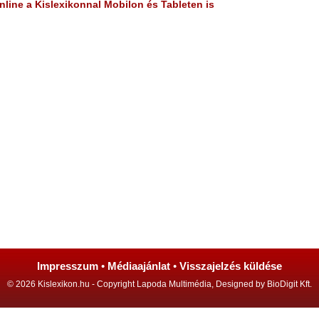
line a Kislexikonnal Mobilon és Tableten is
Impresszum
•
Médiaajánlat
•
Visszajelzés küldése
© 2026 Kislexikon.hu - Copyright Lapoda Multimédia, Designed by BioDigit Kft.