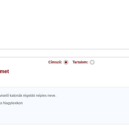
Címszó:
Tartalom:
émet
 viselő katonák régebbi népies neve.
las Nagylexikon