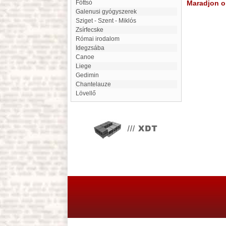
Főttsó
Maradjon on
Galenusi gyógyszerek
Sziget - Szent - Miklós
zsírfecske
Római irodalom
Idegzsába
canoe
Liege
Gedimin
Chantelauze
Lövellő