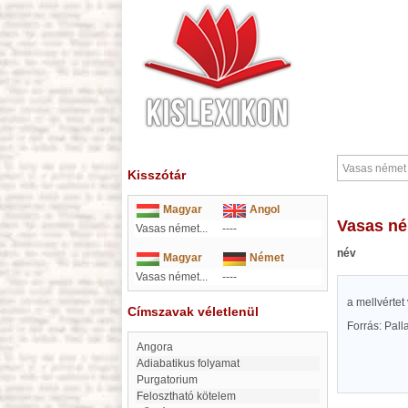
Kisszótár
Magyar
Angol
Vasas n
Vasas német...
----
név
Magyar
Német
Vasas német...
----
a mellvértet
Címszavak véletlenül
Forrás: Pal
angora
adiabatikus folyamat
Purgatorium
Felosztható kötelem