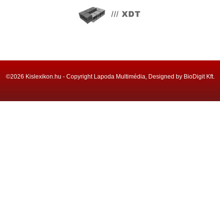
©2026 Kislexikon.hu - Copyright Lapoda Multimédia, Designed by BioDigit Kft.