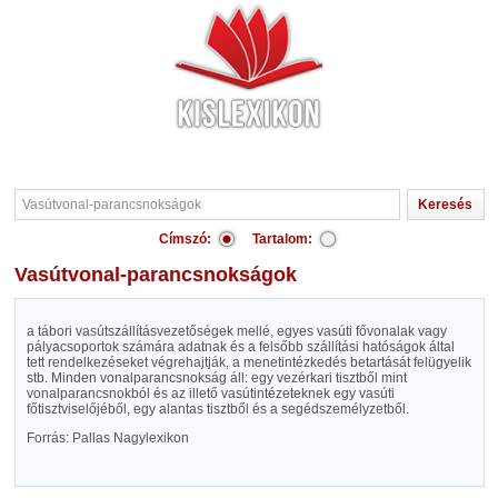
Címszó:
Tartalom:
Vasútvonal-parancsnokságok
a tábori vasútszállításvezetőségek mellé, egyes vasúti fővonalak vagy
pályacsoportok számára adatnak és a felsőbb szállítási hatóságok által
tett rendelkezéseket végrehajtják, a menetintézkedés betartását felügyelik
stb. Minden vonalparancsnokság áll: egy vezérkari tisztből mint
vonalparancsnokból és az illető vasútintézeteknek egy vasúti
főtisztviselőjéből, egy alantas tisztből és a segédszemélyzetből.
Forrás: Pallas Nagylexikon