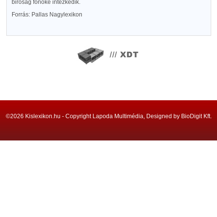
biróság főnöke intézkedik.
Forrás: Pallas Nagylexikon
©2026 Kislexikon.hu - Copyright Lapoda Multimédia, Designed by BioDigit Kft.