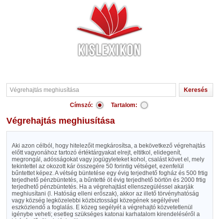
Címszó:
Tartalom:
Végrehajtás meghiusítása
Aki azon célból, hogy hitelezőit megkárosítsa, a bekövetkező végrehajtás
előtt vagyonához tartozó értéktárgyakat elrejt, eltitkol, elidegenít,
megrongál, adósságokat vagy jogügyleteket kohol, csalást követ el, mely
tekintettel az okozott kár összegére 50 forintig vétséget, ezenfelül
bűntettet képez. A vétség büntetése egy évig terjedhető fogház és 500 frtig
terjedhető pénzbüntetés, a bűntetté öt évig terjedhető börtön és 2000 frtig
terjedhető pénzbüntetés. Ha a végrehajtást ellenszegüléssel akarják
meghiusítani (l. Hatóság elleni erőszak), akkor az illető törvényhatóság
vagy község legközelebbi közbiztossági közegének segélyével
eszközlendő a foglalás. E közeg segélyét a végrehajtó közvetetlenül
igénybe veheti; esetleg szükséges katonai karhatalom kirendeléséről a