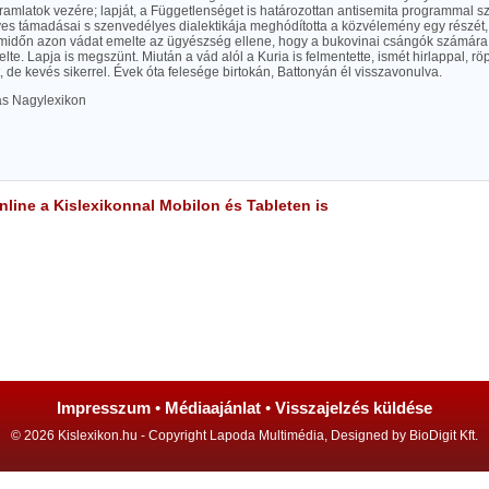
ramlatok vezére; lapját, a Függetlenséget is határozottan antisemita programmal sz
lyes támadásai s szenvedélyes dialektikája meghódította a közvélemény egy részét,
, midőn azon vádat emelte az ügyészség ellene, hogy a bukovinai csángók számára 
elte. Lapja is megszünt. Miután a vád alól a Kuria is felmentette, ismét hirlappal, rö
, de kevés sikerrel. Évek óta felesége birtokán, Battonyán él visszavonulva.
las Nagylexikon
line a Kislexikonnal Mobilon és Tableten is
Impresszum
•
Médiaajánlat
•
Visszajelzés küldése
© 2026 Kislexikon.hu - Copyright Lapoda Multimédia, Designed by BioDigit Kft.