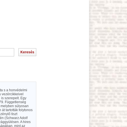
tta s a honvédelmi
 vezércikkeivel
 is szerepelt. Egy
1879. Függetlenség
a, melyben súlyosan
át tartották folytonos
zénylő tiszt
gyén (Schwarz Adolf
zággyülésen. A hires
aságában, mint az