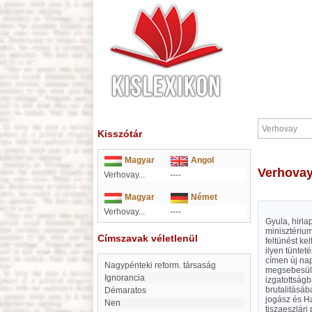
Kisszótár
Magyar
Angol
Verhova
Verhovay...
----
Magyar
Német
Verhovay...
----
Gyula, hirla
minisztérium
Címszavak véletlenül
feltünést ke
ilyen tüntet
címen új nap
Nagypénteki reform. társaság
megsebesült 
ignorancia
izgatottságb
brutalitásáb
Démaratos
jogász és Ha
Nen
tiszaeszlári