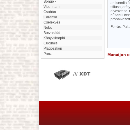
Bongo -
antisemita á
Viet - nam
stílusa, eré
elvesztette
Csobán
hűtlenül kez
Carentia
próbálkozott
Cselekvés
Forrás: Pal
Nebo
Borzas lúd
Könyvskorpió
Cucumis
Plagoszkóp
Proc.
Maradjon on