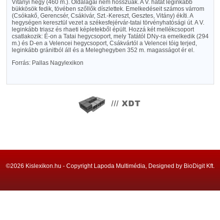
Vitányi hegy (460 m.). Oldalágai nem hosszuak. A V. hátát leginkább
bükkösök fedik, tövében szőllők díszlettek. Emelkedéseit számos várrom
(Csókakő, Gerencsér, Csákivár, Szt.-Kereszt, Gesztes, Vitány) ékíti. A
hegységen keresztül vezet a székesfejérvár-tatai törvényhatósági út. A V.
leginkább triasz és rhaeti képletekből épült. Hozzá két mellékcsoport
csatlakozik: É-on a Tatai hegycsoport, mely Tatától DNy-ra emelkedik (294
m.) és D-en a Velencei hegycsoport, Csákvártól a Velencei tóig terjed,
leginkább gránitból áll és a Meleghegyben 352 m. magasságot ér el.
Forrás: Pallas Nagylexikon
©2026 Kislexikon.hu - Copyright Lapoda Multimédia, Designed by BioDigit Kft.