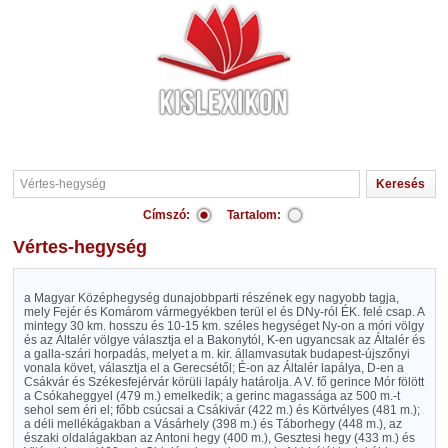
Címszó:
Tartalom:
Vértes-hegység
a Magyar Középhegység dunajobbparti részének egy nagyobb tagja,
mely Fejér és Komárom vármegyékben terül el és DNy-ról ÉK. felé csap. A
mintegy 30 km. hosszu és 10-15 km. széles hegységet Ny-on a móri völgy
és az Általér völgye választja el a Bakonytól, K-en ugyancsak az Általér és
a galla-szári horpadás, melyet a m. kir. államvasutak budapest-újszőnyi
vonala követ, választja el a Gerecsétől; É-on az Általér lapálya, D-en a
Csákvár és Székesfejérvár körüli lapály határolja. A V. fő gerince Mór fölött
a Csókaheggyel (479 m.) emelkedik; a gerinc magassága az 500 m.-t
sehol sem éri el; főbb csúcsai a Csákivár (422 m.) és Körtvélyes (481 m.);
a déli mellékágakban a Vásárhely (398 m.) és Táborhegy (448 m.), az
északi oldalágakban az Antoni hegy (400 m.), Gesztesi hegy (433 m.) és