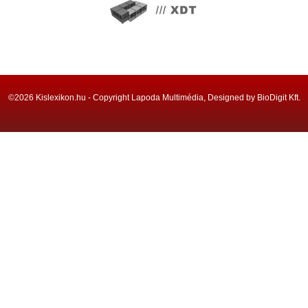
©2026 Kislexikon.hu - Copyright Lapoda Multimédia, Designed by BioDigit Kft.