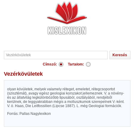
Címszó:
Tartalom:
Vezérkövületek
olyan kövületek, melyek valamely réteget, emeletet, rétegcsoportot
(szisztémát), avagy egész geologiai korszakot jellemeznek. V. a növény-
és az állatvilág legkülönbözőbb tipusából, osztályából, rendjéből
kerülnek, de leggyakrabban mégis a molluszkumok szerepelnek V.-ként.
V. ö. Haas, Die Leitfossilien (Lipcse 1887). L. még Geologiai formációk.
Forrás: Pallas Nagylexikon