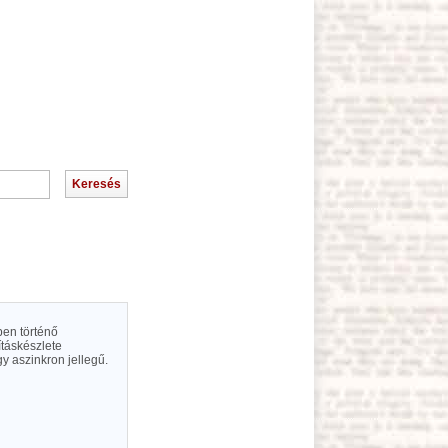
ben történő
táskészlete
 aszinkron jellegű.