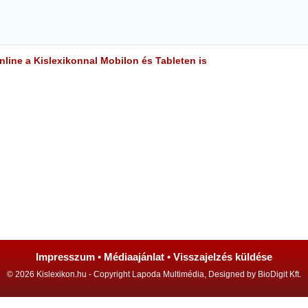
line a Kislexikonnal Mobilon és Tableten is
Impresszum
•
Médiaajánlat
•
Visszajelzés küldése
© 2026 Kislexikon.hu - Copyright Lapoda Multimédia, Designed by BioDigit Kft.