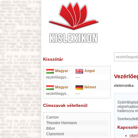
Kisszótár
Magyar
Angol
vezérlő
vezérlőegys...
----
elektronika
Magyar
Német
vezérlőegys...
----
Számítógépbe
Címszavak véletlenül
végrehajtás
határozza m
Carrion
Szerkesztet
Theodor Hermann
Kapcsoló
Bíbor
Claremont
utas