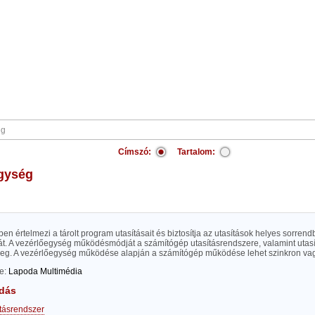
Címszó:
Tartalom:
egység
n értelmezi a tárolt program utasításait és biztosítja az utasítások helyes sorrend
át. A vezérlőegység működésmódját a számítógép utasításrendszere, valamint utasí
eg. A vezérlőegység működése alapján a számítógép működése lehet szinkron vagy
te:
Lapoda Multimédia
dás
ításrendszer