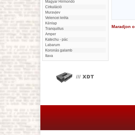
Magyar Hirmondó
cirkuláció
Muravjev
Velencei kréta
Kénlap
Maradjon on
Tranquillus
Amper
Katechu - pác
Labarum
Koronás galamb
Itava