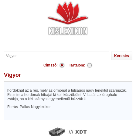
Címszó:
Tartalom:
Vigyor
hordóknál az a rés, mely az ormónál a túlságos nagy fenéktől származik.
Ezt mint a hordónak hibáját ki kell küszöbölni. V.-ba áll az öregháló
zsákja, ha a két szárnyat egyenetlenül húzzák ki.
Forrás: Pallas Nagylexikon