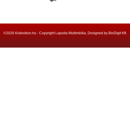
©2026 Kislexikon.hu - Copyright Lapoda Multimédia, Designed by BioDigit Kft.