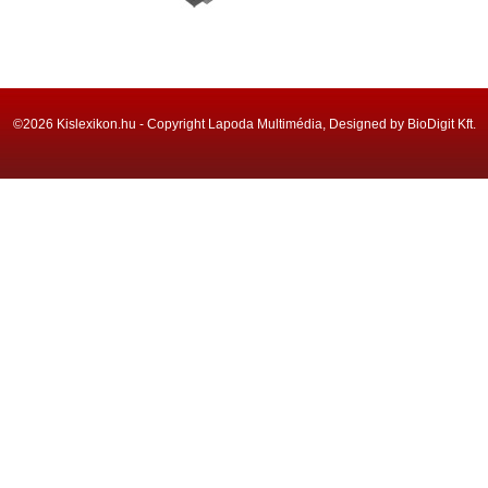
©2026 Kislexikon.hu - Copyright Lapoda Multimédia, Designed by BioDigit Kft.