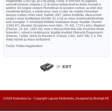
megtoldotta (1363-ig); az ő fia pedig, Fülöp, ki mint biró és jogtudós
szerzett hirnevet, megirta a 11-ik könyv befejezését és külön munkát is
adott ki: De origine civitaris Florentinae et ejusdem civibus. az első rész
meséknek tárháza; a másik részt, mely a Liber de civitatis Florentiae
famosis civibus címet viseli, Galletti 1847. latinra fordította, Mazzuchelli
pedig ó-olasz fordításban közölte. Ez a mű az olasz irodalomtörténetnek
első zsengéje. V. krónikáját többféle kiadásban birjuk. Kiadták: Giuntini
(1562-87), Muratori (Scriptores reum italic., 25. köt., 1723 s köv.), Magheri
(Firenze, 14. köt., 1823-26), mely a Mazzuchelli-féle Vite d"uoimini illustri
fiorentini c. művet is tartalmazza; kiadták továbbá Gherardi-Dragomanni
(Firenze, 7 kötet, 1844) és Racheli A. (Trieszt, 2 köt., 1857-58). V. ö. Pór
Antal műveit az Anjou királyokról.
Forrás: Pallas Nagylexikon
©2026 Kislexikon.hu - Copyright Lapoda Multimédia, Designed by BioDigit Kft.