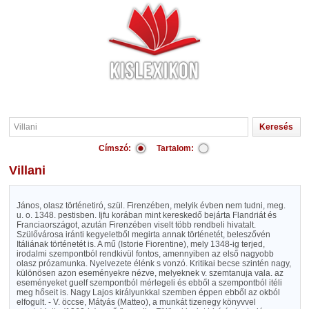
Címszó:
Tartalom:
Villani
János, olasz történetiró, szül. Firenzében, melyik évben nem tudni, meg.
u. o. 1348. pestisben. Ijfu korában mint kereskedő bejárta Flandriát és
Franciaországot, azután Firenzében viselt több rendbeli hivatalt.
Szülővárosa iránti kegyeletből megirta annak történetét, beleszővén
Itáliának történetét is. A mű (Istorie Fiorentine), mely 1348-ig terjed,
irodalmi szempontból rendkivül fontos, amennyiben az első nagyobb
olasz prózamunka. Nyelvezete élénk s vonzó. Kritikai becse szintén nagy,
különösen azon eseményekre nézve, melyeknek v. szemtanuja vala. az
eseményeket guelf szempontból mérlegeli és ebből a szempontból itéli
meg hőseit is. Nagy Lajos királyunkkal szemben éppen ebből az okból
elfogult. - V. öccse, Mátyás (Matteo), a munkát tizenegy könyvvel