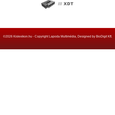
©2026 Kislexikon.hu - Copyright Lapoda Multimédia, Designed by BioDigit Kft.