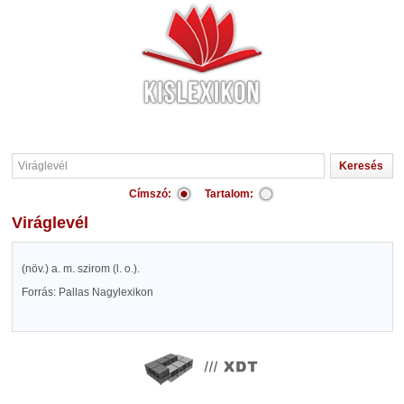
Címszó:
Tartalom:
Viráglevél
(növ.) a. m. szirom (l. o.).
Forrás: Pallas Nagylexikon