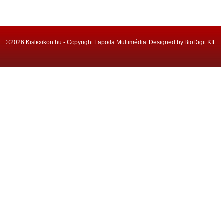
©2026 Kislexikon.hu - Copyright Lapoda Multimédia, Designed by BioDigit Kft.