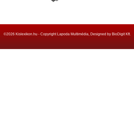
©2026 Kislexikon.hu - Copyright Lapoda Multimédia, Designed by BioDigit Kft.