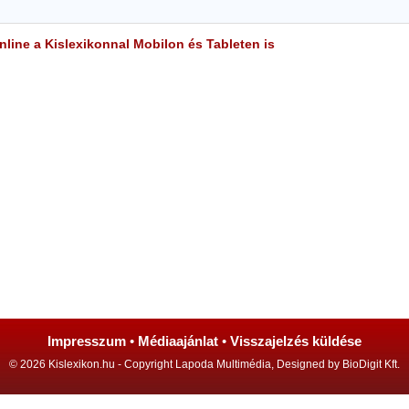
line a Kislexikonnal Mobilon és Tableten is
Impresszum
•
Médiaajánlat
•
Visszajelzés küldése
© 2026 Kislexikon.hu - Copyright Lapoda Multimédia, Designed by BioDigit Kft.