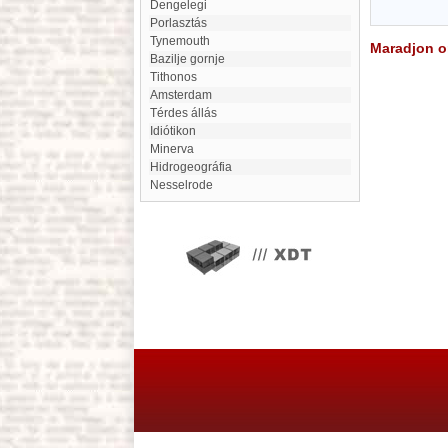
Dengelegi
porlasztás
Tynemouth
Maradjon on
Bazilje gornje
Tithonos
Amsterdam
Térdes állás
Idiótikon
Minerva
hidrogeográfia
Nesselrode