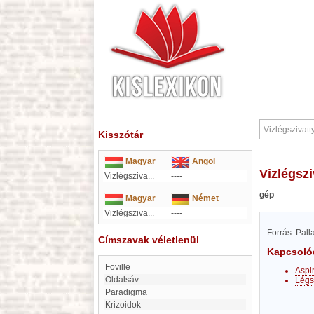
Kisszótár
Magyar
Angol
Vizlégsz
Vizlégsziva...
----
gép
Magyar
Német
Vizlégsziva...
----
Forrás: Pal
Címszavak véletlenül
Kapcsoló
Foville
Aspi
oldalsáv
Légs
Paradigma
Krizoidok