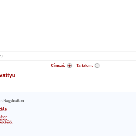
Címszó:
Tartalom:
ivattyu
las Nagylexikon
dás
rátor
zivattyu