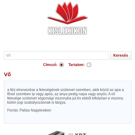
Címszó:
Tartalom:
Vő
a férj elnevezése a feleségének szüleivel szemben, akik közül az apa a
fővel szemben ip vagy após, az anya pedig napa vagy anyós. A vő
felesége szüleivel sógorsági viszonyba jut és ebből kifolyóan e viszony
külön jogi szabályozásnak is tárgya.
Forrás: Pallas Nagylexikon