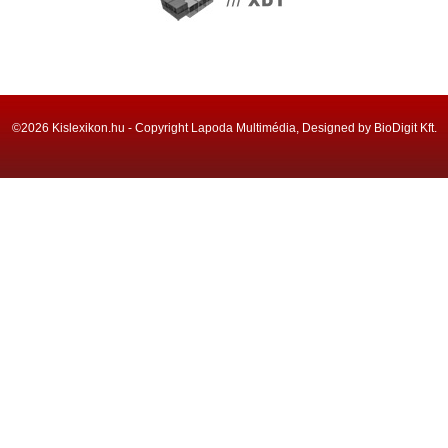
©2026 Kislexikon.hu - Copyright Lapoda Multimédia, Designed by BioDigit Kft.