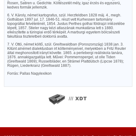
Rosen, Satiren u. Gedichte. Költészetét mély, igaz érzés és egyszerü,
kedves formák jellemzik.
6. V. Károly, német kartografus, szül. Herzfeldben 1828 máj. 4., megh.
Gothában 1897 jul. 17. 1846-51. részt vett Kurhessen tartomány
topográfiai felvételénél, 1854. Justus Perthes gothai földrajzi intézetébe
lépett, 1857. Stieler nagy kézi atlaszának munkatársa lett s 1880.
elkészítette a türingiai erdő térképét. A marburgi egyetem bölcsészeti
fakultása tiszteletbeli doktorrá avatta.
7. V. Ottó, német költő, szül. Greifswaldban (Poroszország) 1838 jan. 3.
Kitünt alnémet dialektusban irt költeményeivel, melyekben a Fritz Reuter
által meghonosított irányt követte. 1865. a perlebergi reáliskola tanára,
1876. annakigazgatója lett. Művei: Pommernspergel, ut olle Tiden
(Greifswald 1869); Russelbläder, en Strämel Plattdütsch (Lipcse 1878);
Rügen, Liederkranz (Greifswald 1887).
Forrás: Pallas Nagylexikon