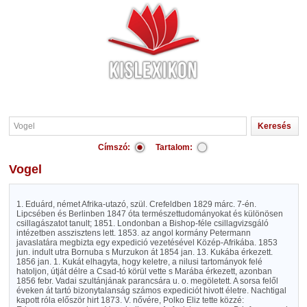
Címszó:
Tartalom:
Vogel
1. Eduárd, német Afrika-utazó, szül. Crefeldben 1829 márc. 7-én.
Lipcsében és Berlinben 1847 óta természettudományokat és különösen
csillagászatot tanult; 1851. Londonban a Bishop-féle csillagvizsgáló
intézetben asszisztens lett. 1853. az angol kormány Petermann
javaslatára megbizta egy expedició vezetésével Közép-Afrikába. 1853
jun. indult utra Bornuba s Murzukon át 1854 jan. 13. Kukába érkezett.
1856 jan. 1. Kukát elhagyta, hogy keletre, a nilusi tartományok felé
hatoljon, útját délre a Csad-tó körül vette s Marába érkezett, azonban
1856 febr. Vadai szultánjának parancsára u. o. megöletett. A sorsa felől
éveken át tartó bizonytalanság számos expediciót hivott életre. Nachtigal
kapott róla először hirt 1873. V. nővére, Polko Eliz tette közzé: