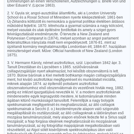
Erinnerungen an einen Verschollenen, Aufzeichnungen u. Briefe von und
über Eduard V. (Lipcse 1863).
2. V. Gyula sir, angol-ausztráliai államférfiu, aki a London University
School és a Roxal School of Minesben nyerte kiképeztetését. 1861-ben
Új-Zélandra költözött és nemsokára a gyarmat politikai életében áldásos
működést fejtett ki. 1870. létrehozta a gyarmat számára a nagy kölcsönt,
melyet vasutak és utak építésére fordítottak és amely a sziget gyors
felvirágoztatását eredményezte. Ő tervezte a New Zealand and
Polynesian Companyt is (1874), melyet azonban az angol parlament
federalisztikus irányzata miatt nem engedélyezett. 1876-81. mint az
újzélandi kormány meghatalmazottja Londonban élt; 1884-87. hazájában
miniszterséget viselt. Műve: Official handbook of New Zealand (London
1875).
3. V. Hermann Károly, német asztrofizikus, szül. Lipcsében 1842 ápr. 3.
Tanult Drezdában és Lipcsében s 1865. szülővárosának
csillagvizsgálóján nyert alkalmazást, hol később obszervátorrá is lett.
1870. Bülow bárónak a Kiel melletti bothkampi magán csillagvizsgálójára
ment, hol kiváló asztrofizikai megfigyeléseit és munkálatait iniciálta,
miknek alapján 1874. az építendő potsdami asztrofizikai
obszervatoriumhoz első obszervátornak és vezetőnek hivták meg, 1882.
pedig ez intézet igazgatójává nevezték ki. V. a modern asztrofizikának
mindenesetre egyik legnagyobb mestere, ki tudományának minden
ágában kitünő munkásságot tanusított. Felemlítjük a nagy bolygók
spektrumainak megfigyelését és meghatározását, az álló csillagok
spektrumainak a Secchi (l. o.) kezdeményezte alapon való szigorubb
megállapítását és osztályozását; az álló csillagoknak a látóirányban eső
mozgása tanulmányozását, mely alapon elsőnek fedezte fel a Sirius saját
mozgását; a Nap forgása idejének meghatározását és mozgásának
tanulmányozását, az ég fotográfiai mappájának megalkotásában való
részvételét; az Algol sötét kisérőjének spektroszkópikus úton való