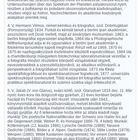
felfedezését stb.Számos nagyobb műve és értekezése, melyek közül az
Untersuchungen über das Spektrum der Planeten pályakoszorut nyert,
részben a bothkampi és potsdami obszervatoriumok kiadványaiban,
részben végül az Astron. Nachrichtenben és akadémiai kiadványok
alakjában jelentek meg.
4. V. Hermann Vilmos, német kémikus és fotografus, szül. Dobrilugkban
(Poroszország) 1834. Fizikát és kémiát tanult a berlini ipari akadémián,
asszisztens volt Dove mellett, majd az ásványtani muzeumban. 1863. a
berlini fotográfiai egyesületet alapította, 1864 óta a Photographische
Mittheilungokat adja ki és ugyanakkor a berlini ipari akadémián a
fotokémia tanszékére kapott meghivást. Részt vett az 1868, 1870 és
1875-iki napfogyatkozások észlelésére kiküldött expediciókban, 1884 óta
a charlottenburgi műegyetem fototechnikai laboratóriumának vezetője. v.
a fotográfia minden részletére kiterjedő vizsgálatokat végzett,
nevezetesebbek a szenszibilizátorokról, az alkalikus előhivásról, a
perspektiváról a fotográfiában szóló vizsgálatai. 1873 óta főkép
spektrálfotográfiával és spektrálanalizissel foglalkozik, 1877. univerzális
spektroszkópot szerkesztett. Több kiadást ért fotográfiai tankönyvet,
praktikus spektrálanalizist és számos szakba vágó értekezést irt.
5. V. Jakab (V. von Glarus), svájci költő, szül. Glarusban 1816 dec. 11. Már
nyolc éves kora óta dolgozott egy gyárban, 21 éves korában bejárta
hazáját és Franciaország déli részét. Visszatérte után 1843.,
könyvnyomdát alapított szülővárosában, melyet később könyvkiadó
vállalattá bővített. Hazája irodalmi műveinek szakavatott ismerője és
buzgó gyüjtője. Az ő lelkesedése hozta létre az általa kiadott nagy
munkát: Die poetische Nationallitteratur der Schweiz von Haller bis auf
die Gegenwart (irták: Weber R. és Honegger 1866-76, 4 kötet). Munkái:
Költemények (12. kiadás 1886); Lyrische Gedichte (1868); Neuere
Gedichte (1868); Bilder a. d. Alpen. Gedichte (1874); Stille Lieder (1879);
Wespen (1880); Wilde Kastanien (epigrammok); Vor einem Denkmale
(költemények 1884); Erinnerung an das Klönthal (6. kiSÁA 1889); Wilde