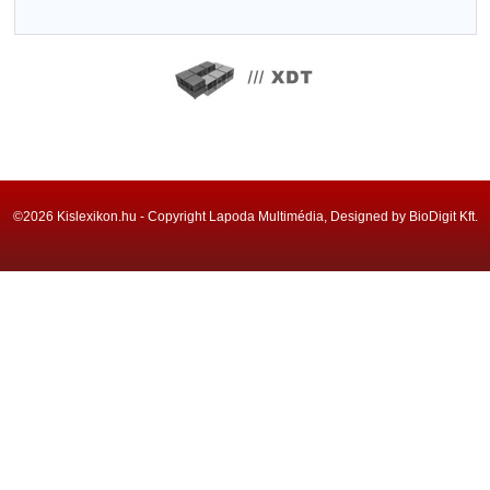
©2026 Kislexikon.hu - Copyright Lapoda Multimédia, Designed by BioDigit Kft.