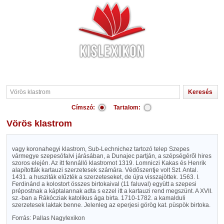
Címszó:
Tartalom:
Vörös klastrom
vagy koronahegyi klastrom, Sub-Lechnichez tartozó telep Szepes
vármegye szepesófalvi járásában, a Dunajec partján, a szépségéről hires
szoros elején. Az itt fennálló klastromot 1319. Lomniczi Kakas és Henrik
alapították kartauzi szerzetesek számára. Védőszentje volt Szt. Antal.
1431. a husziták elűzték a szerzeteseket, de újra visszajöttek. 1563. I.
Ferdinánd a kolostort összes birtokaival (11 faluval) együtt a szepesi
prépostnak a káptalannak adta s ezzel itt a kartauzi rend megszünt. A XVII.
sz.-ban a Rákócziak katolikus ága birta. 1710-1782. a kamalduli
szerzetesek laktak benne. Jelenleg az eperjesi görög kat. püspök birtoka.
Forrás: Pallas Nagylexikon