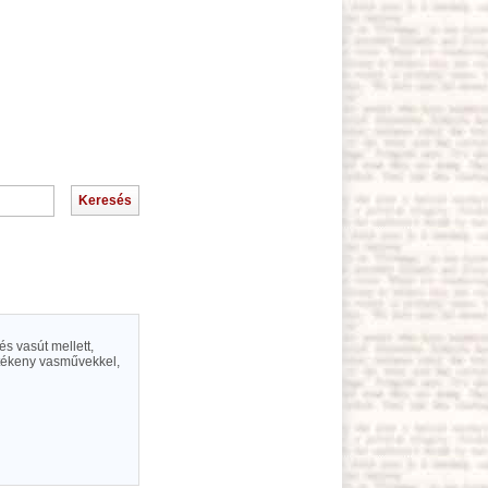
és vasút mellett,
entékeny vasművekkel,