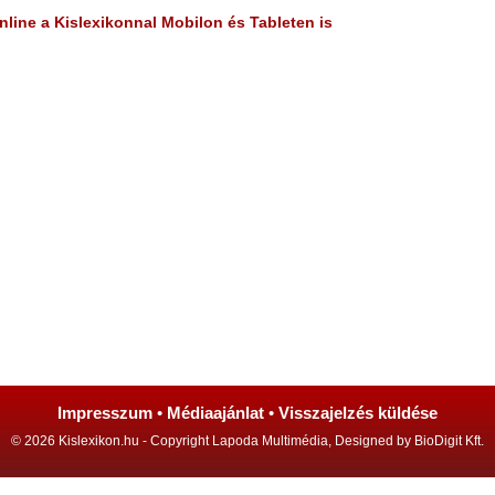
line a Kislexikonnal Mobilon és Tableten is
Impresszum
•
Médiaajánlat
•
Visszajelzés küldése
© 2026 Kislexikon.hu - Copyright Lapoda Multimédia, Designed by BioDigit Kft.