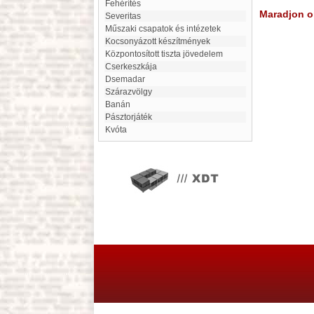
Fehérítés
Maradjon on
Severitas
Műszaki csapatok és intézetek
kocsonyázott készítmények
központosított tiszta jövedelem
cserkeszkája
Dsemadar
Szárazvölgy
banán
Pásztorjáték
Kvóta