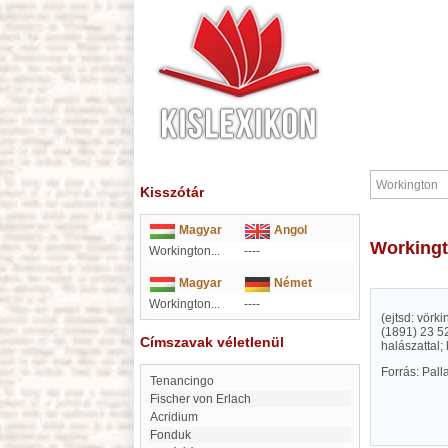
Kisszótár
Magyar
Angol
Working
Workington...
----
Magyar
Német
Workington...
----
(ejtsd: vörk
(1891) 23 52
Címszavak véletlenül
halászattal;
Forrás: Pal
Tenancingo
Fischer von Erlach
Acridium
Fonduk