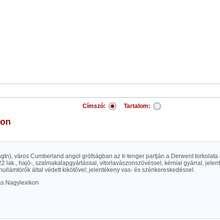
Címszó:
Tartalom:
ton
ingtn), város Cumberland angol grófságban az Ir-tenger partján a Derwent torkolata 
2 lak., hajó-, szalmakalapgyártással, vitorlavászonszövéssel, kémiai gyárral, jel
 hullámtörők által védett kikötővel; jelentékeny vas- és szénkereskedéssel.
las Nagylexikon