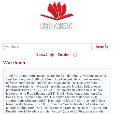
Címszó:
Tartalom:
Wurzbach
1. Alfréd, tannenbergi lovag, osztrák iró és műtörténész, W. Konstantin fia,
szül. Lembergben 1846 jul. 22-én. Jogot végzett, de azután kizárólag
művészettörténeti tanulmányokkal foglalkozott. 1881-86. a Wiener
Allgemeine Zeitung művészeti munkatársa volt. Munkái: Zeitgenossen
(életrajzok, Bécs 1871-72); Laura. Eine Novelle in Versen (u. o. 1874);
Lieder an eine Frau (Stuttgart 1881); Martin Schongauer (monográfia,
Bécs 1881). Három díszmunka: Die französischen Maler des XVIII.
Jahrhunderts (Stuttgart 1880); Die goldene Bibel (2 köt., u. o. 1880) és a
Rembrandt-Galerie (u. o. 1885), továbbá Geschichte der holländischen
Malerei (Prága 1885). A Quellenschriften f. Kunstgeschichte és Kunst und
Künstler des Mittelalters und der Neuzeit (Lipcse 1876) számára is több