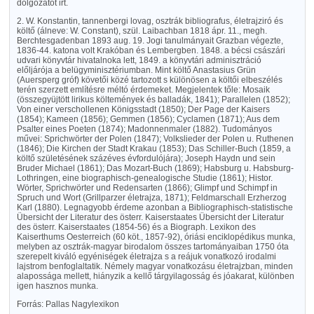
dolgozatot irt.
2. W. Konstantin, tannenbergi lovag, osztrák bibliografus, életrajziró és
költő (álneve: W. Constant), szül. Laibachban 1818 ápr. 11., megh.
Berchtesgadenban 1893 aug. 19. Jogi tanulmányait Grazban végezte,
1836-44. katona volt Krakóban és Lembergben. 1848. a bécsi császári
udvari könyvtár hivatalnoka lett, 1849. a könyvtári adminisztráció
előljárója a belügyminisztériumban. Mint költő Anastasius Grün
(Auersperg gróf) követői közé tartozott s különösen a költői elbeszélés
terén szerzett említésre méltó érdemeket. Megjelentek tőle: Mosaik
(összegyüjtött lirikus költemények és balladák, 1841); Parallelen (1852);
Von einer verschollenen Königsstadt (1850); Der Page der Kaisers
(1854); Kameen (1856); Gemmen (1856); Cyclamen (1871); Aus dem
Psalter eines Poeten (1874); Madonnenmaler (1882). Tudományos
művei: Sprichwörter der Polen (1847); Volkslieder der Polen u. Ruthenen
(1846); Die Kirchen der Stadt Krakau (1853); Das Schiller-Buch (1859, a
költő születésének százéves évfordulójára); Joseph Haydn und sein
Bruder Michael (1861); Das Mozart-Buch (1869); Habsburg u. Habsburg-
Lothringen, eine biographisch-genealogische Studie (1861); Histor.
Wörter, Sprichwörter und Redensarten (1866); Glimpf und Schimpf in
Spruch und Wort (Grillparzer életrajza, 1871); Feldmarschall Erzherzog
Karl (1880). Legnagyobb érdeme azonban a Bibliographisch-statistische
Übersicht der Literatur des österr. Kaiserstaates Übersicht der Literatur
des österr. Kaiserstaates (1854-56) és a Biograph. Lexikon des
Kaiserthums Oesterreich (60 köt., 1857-92), óriási enciklopédikus munka,
melyben az osztrák-magyar birodalom összes tartományaiban 1750 óta
szerepelt kiváló egyéniségek életrajza s a reájuk vonatkozó irodalmi
lajstrom benfoglaltatik. Némely magyar vonatkozásu életrajzban, minden
alapossága mellett, hiányzik a kellő tárgyilagosság és jóakarat, különben
igen hasznos munka.
Forrás: Pallas Nagylexikon