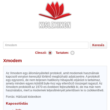
Címszó:
Tartalom:
Xmodem
Az Xmodem egy állományátviteli protokoll, amit modemek használnak
kapcsolt vonalon keresztül történõ megbízható adatcserére. A protokoll
egy egyszerû, de nem teljesen hatékony hibajavító eljárást is tartalmaz,
amely minden egyes küldött byte-hoz egy ellenõrzõ összeget ragaszt. Az
Xmodem protokollt az 1970-es években fejlesztették ki, de ma már nem
használatos, mert a modemek teljesítményét jelentõsen le is csökkentheti.
Forrás: Hálózati kislexikon
Kapcsolódás