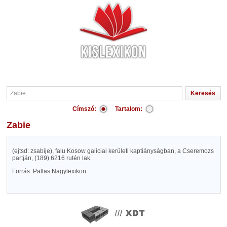
Címszó:
Tartalom:
Zabie
(ejtsd: zsabije), falu Kosow galiciai kerületi kaptiányságban, a Cseremozs
partján, (189) 6216 rutén lak.
Forrás: Pallas Nagylexikon