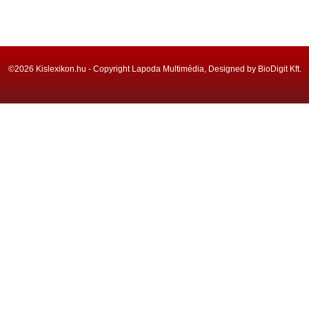
©2026 Kislexikon.hu - Copyright Lapoda Multimédia, Designed by BioDigit Kft.