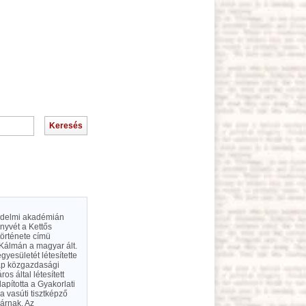
kedelmi akadémián
önyvét a Kettős
története címü
 Kálmán a magyar ált.
yesületét létesítette
lap közgazdasági
 által létesített
apította a Gyakorlati
a vasúti tisztképző
nárnak. Az