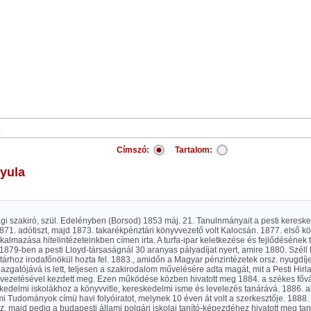
Címszó:
Tartalom:
Gyula
i szakiró, szül. Edelényben (Borsod) 1853 máj. 21. Tanulnmányait a pesti keres
1871. adótiszt, majd 1873. takarékpénztári könyvvezető volt Kalocsán. 1877. első k
lkalmazása hitelintézeteinkben címen irta. A turfa-ipar keletkezése és fejlődésének 
879-ben a pesti Lloyd-társaságnál 30 aranyas pályadíjat nyert, amire 1880. Széll
árhoz irodafőnökül hozta fel. 1883., amidőn a Magyar pénzintézetek orsz. nyugdíjeg
azgatójává is lett, teljesen a szakirodalom művelésére adta magát, mit a Pesti Hir
vezetésével kezdett meg. Ezen működése közben hivatott meg 1884. a székes főváros
edelmi iskolákhoz a könyvvitle, kereskedelmi isme és levelezés tanárává. 1886. al
 Tudományok címü havi folyóiratot, melynek 10 éven át volt a szerkesztője. 1888. 
, majd pedig a budapesti állami polgári iskolai tanító-képezdéhez hivatott meg ta