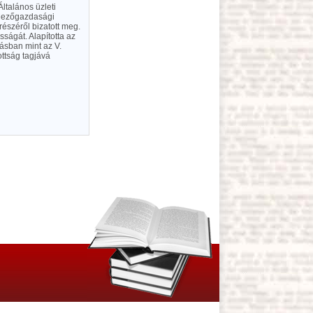
ltalános üzleti
; Mezőgazdasági
részéről bizatott meg.
ágát. Alapította az
tásban mint az V.
ottság tagjává