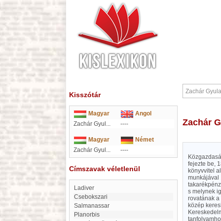
Kisszótár
Magyar
Angol
Zachár 
Zachár Gyul...
----
Magyar
Német
Zachár Gyul...
----
Közgazdaság
fejezte be, 
Címszavak véletlenül
könyvvitel a
munkájával 1
takarékpénzt
Ladiver
s melynek ig
Csebokszari
rovatának a 
közép keresk
Salmanassar
Kereskedelmi
Planorbis
tanfolyamhoz