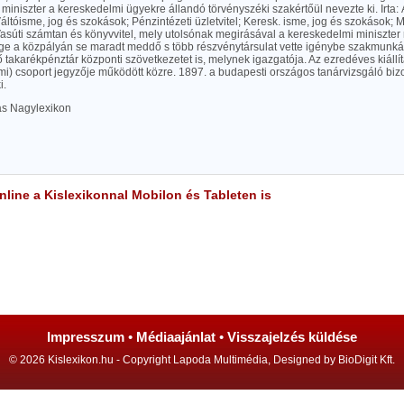
miniszter a kereskedelmi ügyekre állandó törvényszéki szakértőül nevezte ki. Irta: Á
Váltóisme, jog és szokások; Pénzintézeti üzletvitel; Keresk. isme, jog és szokások
Vasúti számtan és könyvvitel, mely utolsónak megirásával a kereskedelmi miniszter 
e a közpályán se maradt meddő s több részvénytársulat vette igénybe szakmunkáss
takarékpénztár központi szövetkezetet is, melynek igazgatója. Az ezredéves kiállí
i) csoport jegyzője működött közre. 1897. a budapesti országos tanárvizsgáló biz
i.
las Nagylexikon
line a Kislexikonnal Mobilon és Tableten is
Impresszum
•
Médiaajánlat
•
Visszajelzés küldése
© 2026 Kislexikon.hu - Copyright Lapoda Multimédia, Designed by BioDigit Kft.