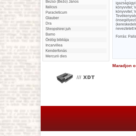
Bezsó (Bežo) János
igazságügyi 
Italicus
könyvvitel; 
könyvvitel; 
Paracleticum
Tevékenység
Glauber
önsegélyező 
Dra
(kereskedelm
neveztetett k
Shropshirei juh
Bamo
Forrás: Pal
Ördög bibliája
Incarvillea
Kenderfonás
Mercurii dies
Maradjon on