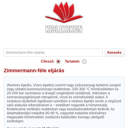
Címszó:
Tartalom:
Zimmermann-féle eljárás
(Nedves égetés, Vizes égetés) szerint nagy szárazanyag-tartalmú iszapot
vagy oldatot (szennyvíziszap) reaktorban, 200-300 °C hőmérsékleten és
20-200 bar nyomáson a levegő oxigénjével oxidálnak, miközben a
szervesanyaghányad nitrogénné, vízzé és széndioxiddá alakul. A
szokásos tűztérbeli égetéssel szemben a nedves égetés során a vízgőzzé
való alakulás elkerülésével a ~ esetében nagyobb a hőnyereség.
Kivitelezése vertikális reaktorban vagy kaszkadreaktorban történik. Az
ártalmatlanítási hatásfok 80-90 %, nagyobb hatásfok eléréséhez
magasabb hőmérséklet, oxidációs katalizátor és/vagy utóégető
szükséges.