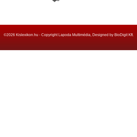
©2026 Kislexikon.hu - Copyright Lapoda Multimédia, Designed by BioDigit Kft.