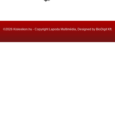
©2026 Kislexikon.hu - Copyright Lapoda Multimédia, Designed by BioDigit Kft.