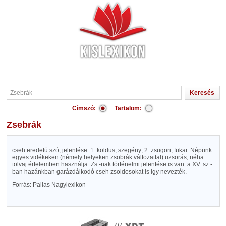
Címszó:
Tartalom:
Zsebrák
cseh eredetü szó, jelentése: 1. koldus, szegény; 2. zsugori, fukar. Népünk
egyes vidékeken (némely helyeken zsobrák változattal) uzsorás, néha
tolvaj értelemben használja. Zs.-nak történelmi jelentése is van: a XV. sz.-
ban hazánkban garázdálkodó cseh zsoldosokat is igy nevezték.
Forrás: Pallas Nagylexikon