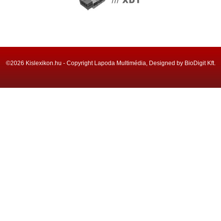
©2026 Kislexikon.hu - Copyright Lapoda Multimédia, Designed by BioDigit Kft.