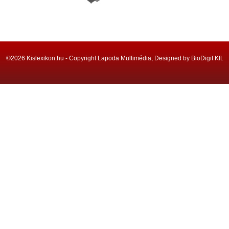
©2026 Kislexikon.hu - Copyright Lapoda Multimédia, Designed by BioDigit Kft.