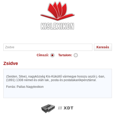
Címszó:
Tartalom:
Zsidve
(Seiden, Sitve), nagyközség Kis-Küküllő vármegye hosszu aszói j.-ban,
(1891) 1308 német és oláh lak., posta és postatakarékpénztárral.
Forrás: Pallas Nagylexikon