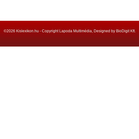
©2026 Kislexikon.hu - Copyright Lapoda Multimédia, Designed by BioDigit Kft.